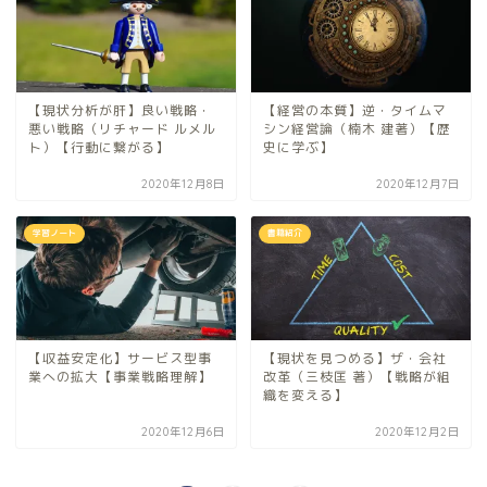
【現状分析が肝】良い戦略・
【経営の本質】逆・タイムマ
悪い戦略（リチャード ルメル
シン経営論（楠木 建著）【歴
ト）【行動に繋がる】
史に学ぶ】
2020年12月8日
2020年12月7日
学習ノート
書籍紹介
【収益安定化】サービス型事
【現状を見つめる】ザ・会社
業への拡大【事業戦略理解】
改革（三枝匡 著）【戦略が組
織を変える】
2020年12月6日
2020年12月2日