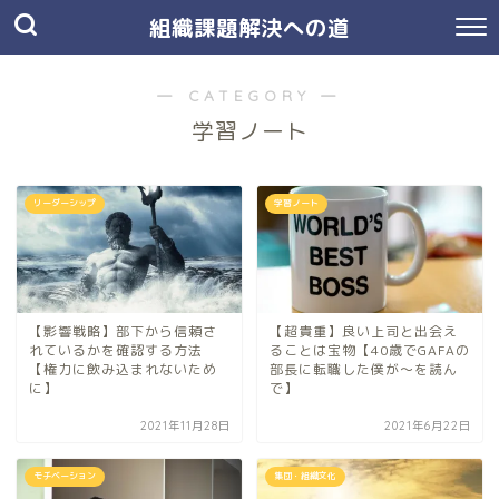
組織課題解決への道
― CATEGORY ―
学習ノート
リーダーシップ
学習ノート
【影響戦略】部下から信頼さ
【超貴重】良い上司と出会え
れているかを確認する方法
ることは宝物【40歳でGAFAの
【権力に飲み込まれないため
部長に転職した僕が〜を読ん
に】
で】
2021年11月28日
2021年6月22日
モチベーション
集団・組織文化