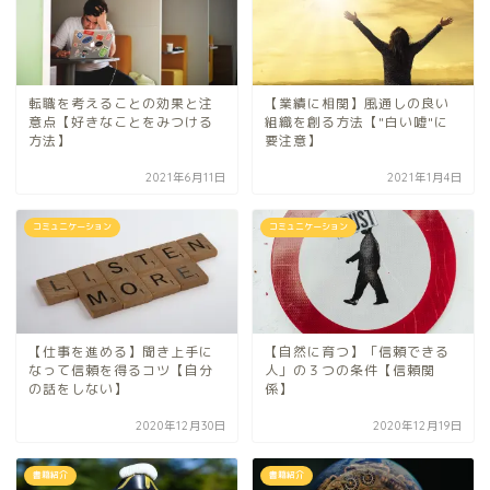
転職を考えることの効果と注
【業績に相関】風通しの良い
意点【好きなことをみつける
組織を創る方法【"白い嘘"に
方法】
要注意】
2021年6月11日
2021年1月4日
コミュニケーション
コミュニケーション
【仕事を進める】聞き上手に
【自然に育つ】「信頼できる
なって信頼を得るコツ【自分
人」の３つの条件【信頼関
の話をしない】
係】
2020年12月30日
2020年12月19日
書籍紹介
書籍紹介