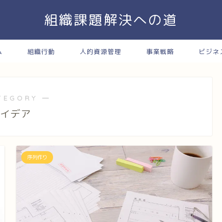
組織課題解決への道
ム
組織行動
人的資源管理
事業戦略
ビジネ
TEGORY ―
イデア
序列作り