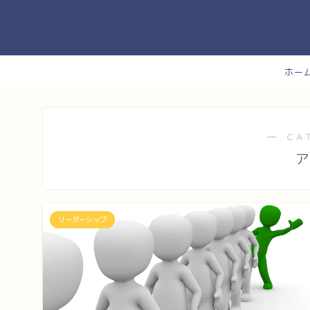
ホー
― CA
ア
リーダーシップ