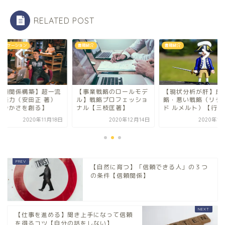
RELATED POST
紹介
書籍紹介
コミュニケーション
事業戦略のロールモデ
【現状分析が肝】良い戦
【信頼関係構築】超
】戦略プロフェッショ
略・悪い戦略（リチャー
の雑談力（安田正 著
ル【三枝匡著】
ド ルメルト）【行動に...
【爽やかさを創る】
2020年12月14日
2020年12月8日
2020年11
【自然に育つ】「信頼できる人」の３つ
の条件【信頼関係】
【仕事を進める】聞き上手になって信頼
を得るコツ【自分の話をしない】