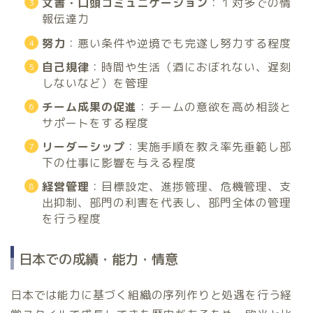
文書・口頭コミュニケーション
：１対多での情
報伝達力
努力
：悪い条件や逆境でも完遂し努力する程度
自己規律
：時間や生活（酒におぼれない、遅刻
しないなど）を管理
チーム成果の促進
：チームの意欲を高め相談と
サポートをする程度
リーダーシップ
：実施手順を教え率先垂範し部
下の仕事に影響を与える程度
経営管理
：目標設定、進捗管理、危機管理、支
出抑制、部門の利害を代表し、部門全体の管理
を行う程度
日本での成績・能力・情意
日本では能力に基づく組織の序列作りと処遇を行う経