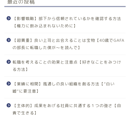
最近の投稿
【影響戦略】部下から信頼されているかを確認する方法
【権力に飲み込まれないために】
【超貴重】良い上司と出会えることは宝物【40歳でGAFA
の部長に転職した僕が〜を読んで】
転職を考えることの効果と注意点【好きなことをみつけ
る方法】
【業績に相関】風通しの良い組織を創る方法【”白い
嘘”に要注意】
【主体的】成果をあげる社員に共通する１つの強さ【自
責で生きる】