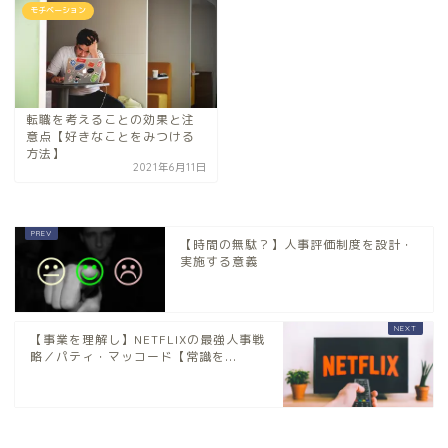
モチベーション
転職を考えることの効果と注
意点【好きなことをみつける
方法】
2021年6月11日
【時間の無駄？】人事評価制度を設計・
実施する意義
【事業を理解し】NETFLIXの最強人事戦
略／パティ・マッコード【常識を...