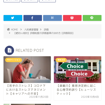
HOME
人的資源管理
評価
【絶対vs相対】評価制度の評価基準の決め方【評価項目】
RELATED POST
モチベーション
意思決定
【若手のストレス】コロナ下
【直観力】意思決定時に起こ
におけるストレスマネジメン
る心理学的誤り【ヒューリス
ト【キャリアへの不安】
ティック】
2020年11月20日
2020年10月4日